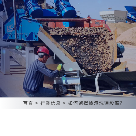
首頁
>
行業信息
>
如何選擇爐渣洗選設備？