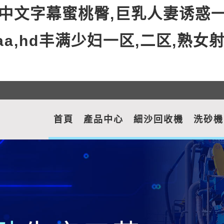
真央中文字幕蜜桃臀,巨乳人妻诱惑
aa,hd丰满少妇一区,二区,熟女
首頁
產品中心
細沙回收機
洗砂機