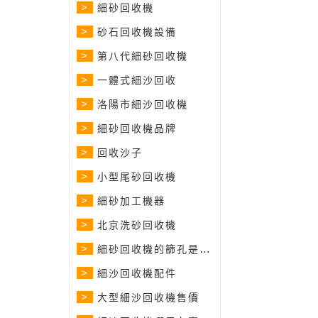
>
細砂回收機
>
砂石回收機設備
>
第八代細砂回收機
>
一體式細沙回收
>
洛陽市細沙回收機
>
細砂回收機品牌
>
回收沙子
>
小型尾砂回收機
>
細砂加工機器
>
北京洗砂回收機
>
細砂回收機的篩孔是多少
>
細沙回收機配件
>
大型細沙回收機售價