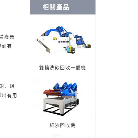
相關產品
體廢棄
得到有
雙輪洗砂回收一體機
銅、鋁
離出有用
細沙回收機