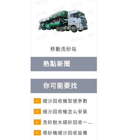
移動洗砂站
熱點新聞
你可能要找
>
細沙回收機型號參數
>
細沙回收機怎么安裝
>
洗砂脫水細砂回收一體機
>
噴砂機細沙回收設備