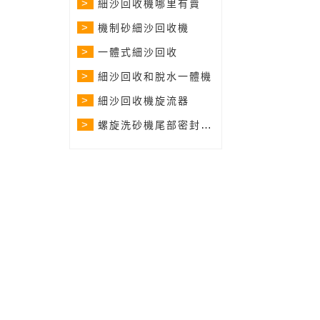
>
細沙回收機哪里有賣
>
機制砂細沙回收機
>
一體式細沙回收
>
細沙回收和脫水一體機
>
細沙回收機旋流器
>
螺旋洗砂機尾部密封原理